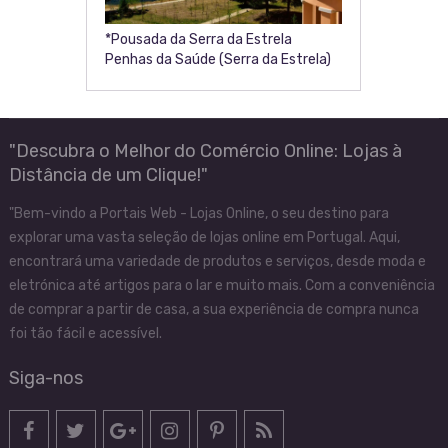
*Pousada da Serra da Estrela
Penhas da Saúde (Serra da Estrela)
"Descubra o Melhor do Comércio Online: Lojas à
Distância de um Clique!"
"Bem-vindo a Portais Web - Lojas Online, o seu destino para
explorar uma vasta seleção de lojas online em Portugal. Aqui,
encontrará uma variedade de produtos e serviços, desde moda e
eletrónica até artigos para o lar e muito mais. Com a conveniência
de comprar a partir de casa, a sua experiência de compra nunca
foi tão fácil e acessível.
Siga-nos