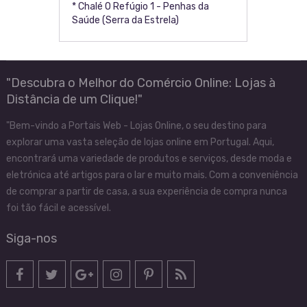
* Chalé O Refúgio 1 - Penhas da
Saúde (Serra da Estrela)
"Descubra o Melhor do Comércio Online: Lojas à
Distância de um Clique!"
"Bem-vindo a Portais Web - Lojas Online, o seu destino para
explorar uma vasta seleção de lojas online em Portugal. Aqui,
encontrará uma variedade de produtos e serviços, desde moda e
eletrónica até artigos para o lar e muito mais. Com a conveniência
de comprar a partir de casa, a sua experiência de compra nunca
foi tão fácil e acessível.
Siga-nos