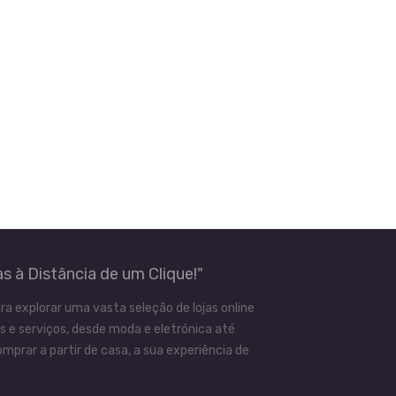
s à Distância de um Clique!"
ra explorar uma vasta seleção de lojas online
 e serviços, desde moda e eletrónica até
mprar a partir de casa, a sua experiência de