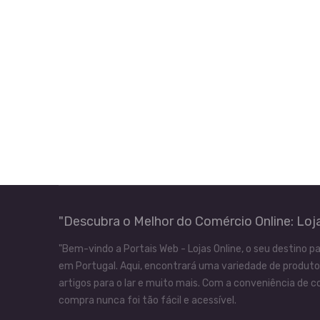
"Descubra o Melhor do Comércio Online: Loja
"Bem-vindo a Portais Web - Lojas Online, o seu destino pa
em Portugal. Aqui, encontrará uma variedade de produtos
artigos para o lar e muito mais. Com a conveniência de co
compra nunca foi tão fácil e acessível.