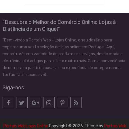
"Descubra o Melhor do Comércio Online: Lojas à
Distância de um Clique!"
"Bem-vindo a Portais Web - Lojas Online, o seu destino para
explorar uma vasta seleção de lojas online em Portugal. Aqui,
encontrará uma variedade de produtos e serviços, desde moda e
eletrónica até artigos para o lar e muito mais. Com a conveniência
de comprar a partir de casa, a sua experiência de compra nunca
foi tão fácil e acessível.
Siga-nos
Portais Web Lojas Online
Copyright © 2026.
Theme by
Portais Web