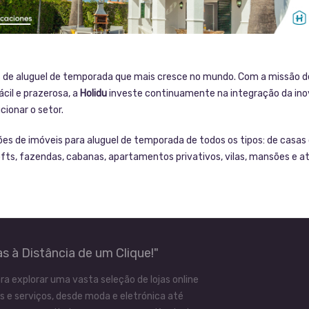
de aluguel de temporada que mais cresce no mundo. Com a missão d
cil e prazerosa, a
Holidu
investe continuamente na integração da in
cionar o setor.
es de imóveis para aluguel de temporada de todos os tipos: de casas
lofts, fazendas, cabanas, apartamentos privativos, vilas, mansões e a
s à Distância de um Clique!"
ra explorar uma vasta seleção de lojas online
 e serviços, desde moda e eletrónica até