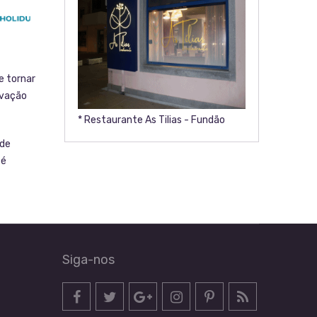
e tornar
ovação
* Restaurante As Tilias - Fundão
 de
té
Siga-nos