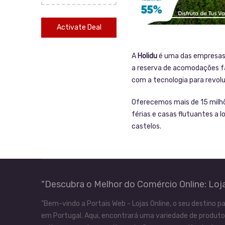
Activate Deal
A
Holidu
é uma das empresas 
a reserva de acomodações fá
com a tecnologia para revolu
Oferecemos mais de 15 milhõ
férias e casas flutuantes a 
castelos.
"Descubra o Melhor do Comércio Online: Loja
"Bem-vindo a Portais Web - Lojas Online, o seu destino pa
em Portugal. Aqui, encontrará uma variedade de produtos