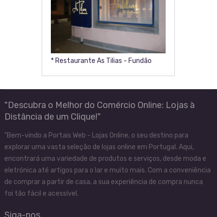
* Restaurante As Tilias - Fundão
"Descubra o Melhor do Comércio Online: Lojas à
Distância de um Clique!"
"Bem-vindo a Portais Web - Lojas Online, o seu destino para
explorar uma vasta seleção de lojas online em Portugal. Aqui,
encontrará uma variedade de produtos e serviços, desde moda e
eletrónica até artigos para o lar e muito mais. Com a conveniência
de comprar a partir de casa, a sua experiência de compra nunca
foi tão fácil e acessível.
Siga-nos