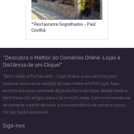
* Restauranre Sogrelhados - Paúl
Covilhã
"Descubra o Melhor do Comércio Online: Lojas à
Distância de um Clique!"
"Bem-vindo a Portais Web - Lojas Online, o seu destino para
explorar uma vasta seleção de lojas online em Portugal. Aqui,
encontrará uma variedade de produtos e serviços, desde moda e
eletrónica até artigos para o lar e muito mais. Com a conveniência
de comprar a partir de casa, a sua experiência de compra nunca
foi tão fácil e acessível.
Siga-nos